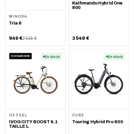
Kathmandu Hybrid One
800
WINORA
Tria 8
949 €
3 548 €
2 548 €
OCCASION
En stock
En stock
O2 FEEL
CUBE
IVOG CITY BOOST 6.1
Touring Hybrid Pro 800
TAILLE L