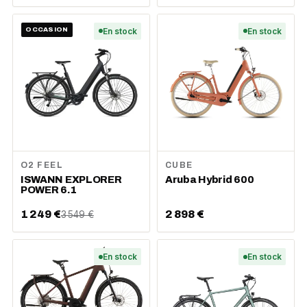
OCCASION
En stock
En stock
O2 FEEL
CUBE
ISWANN EXPLORER
Aruba Hybrid 600
POWER 6.1
1 249 €
2 898 €
3 549 €
En stock
En stock