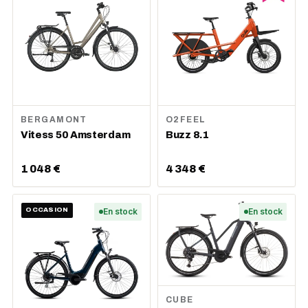
BERGAMONT
O2FEEL
Vitess 50 Amsterdam
Buzz 8.1
1 048 €
4 348 €
OCCASION
En stock
En stock
CUBE