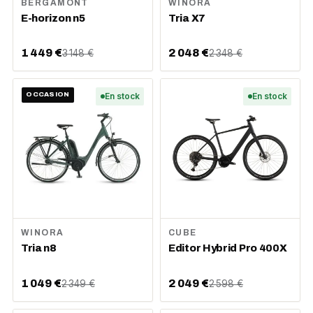
BERGAMONT
WINORA
E-horizon n5
Tria X7
1 449 €
2 048 €
3 148 €
2 348 €
OCCASION
En stock
En stock
WINORA
CUBE
Tria n8
Editor Hybrid Pro 400X
1 049 €
2 049 €
2 349 €
2 598 €