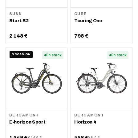
SUNN
CUBE
Start S2
Touring One
2 148 €
798 €
OCCASION
En stock
En stock
BERGAMONT
BERGAMONT
E-horizon Sport
Horizon 4
1 449 €
548 €
3 448 €
897 €