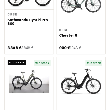
CUBE
Kathmandu Hybrid Pro
800
KTM
Chester 8
3 348 €
900 €
3 848 €
1 348 €
OCCASION
En stock
En stock