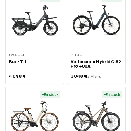
O2FEEL
CUBE
Buzz 7.1
Kathmandu Hybrid C:62
Pro 400X
4 048 €
3 048 €
3 748 €
En stock
En stock