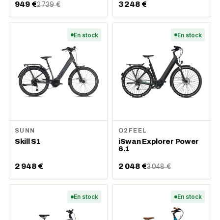
949 €
3 248 €
2 739 €
En stock
En stock
SUNN
O2FEEL
Skill S1
iSwan Explorer Power
6.1
2 948 €
2 048 €
3 048 €
En stock
En stock