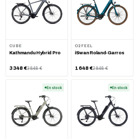
CUBE
O2FEEL
Kathmandu Hybrid Pro
iSwan Roland-Garros
3 348 €
1 648 €
3 848 €
2 848 €
En stock
En stock