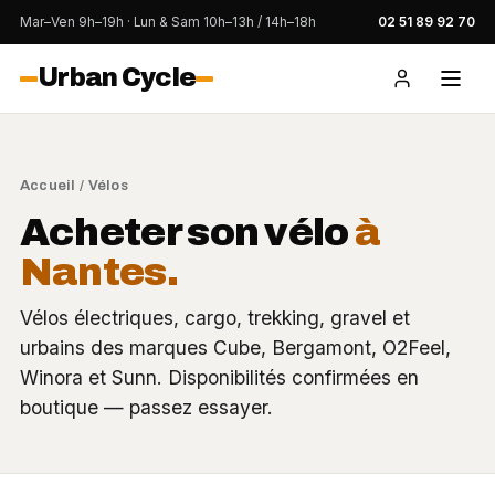
Mar–Ven 9h–19h · Lun & Sam 10h–13h / 14h–18h
02 51 89 92 70
Urban Cycle
Accueil
/
Vélos
Acheter son vélo
à
Nantes.
Vélos électriques, cargo, trekking, gravel et
urbains des marques Cube, Bergamont, O2Feel,
Winora et Sunn. Disponibilités confirmées en
boutique — passez essayer.