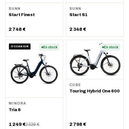
SUNN
SUNN
Start Finest
Start S1
2 748 €
2 348 €
OCCASION
En stock
En stock
CUBE
Touring Hybrid One 600
WINORA
Tria 8
1 249 €
2 798 €
2 539 €