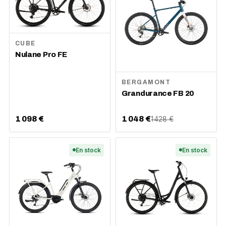
CUBE
Nulane Pro FE
BERGAMONT
Grandurance FB 20
1 098 €
1 048 €
1 428 €
En stock
En stock