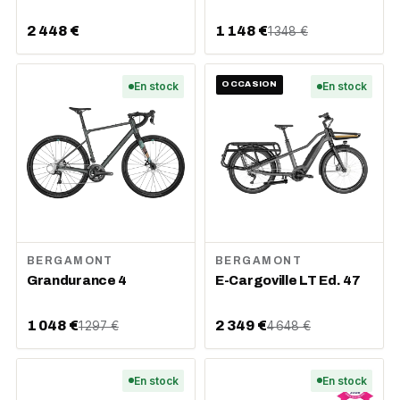
2 448 €
1 148 €
1 348 €
En stock
OCCASION
En stock
BERGAMONT
BERGAMONT
Grandurance 4
E-Cargoville LT Ed. 47
1 048 €
2 349 €
1 297 €
4 648 €
En stock
En stock