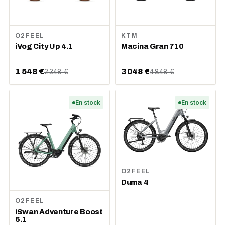
O2FEEL
KTM
iVog City Up 4.1
Macina Gran 710
1 548 €
3 048 €
2 348 €
4 848 €
En stock
En stock
O2FEEL
Duma 4
O2FEEL
iSwan Adventure Boost
6.1