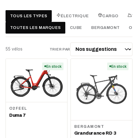
TOUS LES TYPES
ÉLECTRIQUE
CARGO
TR
TOUTES LES MARQUES
CUBE
BERGAMONT
O2F
55
vélo
s
TRIER PAR
En stock
En stock
O2FEEL
Duma 7
BERGAMONT
Grandurance RD 3