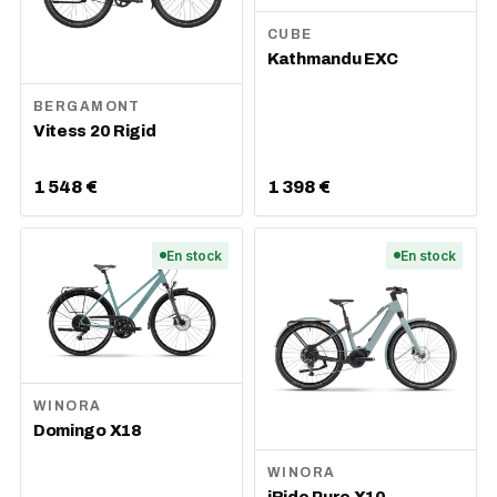
CUBE
Kathmandu EXC
BERGAMONT
Vitess 20 Rigid
1 548 €
1 398 €
En stock
En stock
WINORA
Domingo X18
WINORA
iRide Pure X10