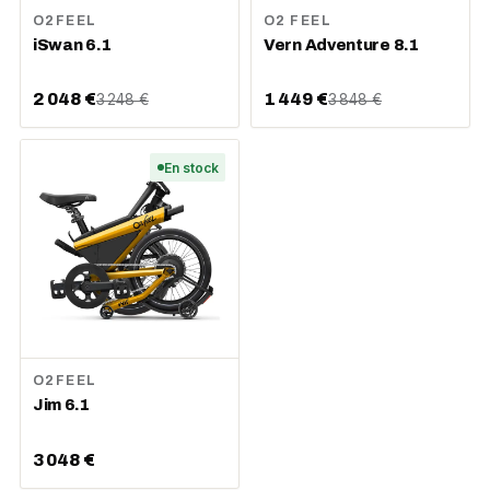
O2FEEL
O2 FEEL
iSwan 6.1
Vern Adventure 8.1
2 048 €
1 449 €
3 248 €
3 848 €
En stock
O2FEEL
Jim 6.1
3 048 €