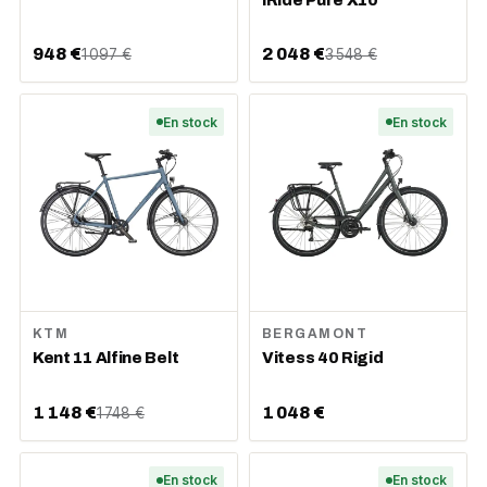
948 €
2 048 €
1 097 €
3 548 €
En stock
En stock
KTM
BERGAMONT
Kent 11 Alfine Belt
Vitess 40 Rigid
1 148 €
1 048 €
1 748 €
En stock
En stock