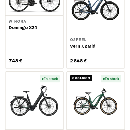
WINORA
Domingo X24
O2FEEL
Vern 7.2 Mid
748 €
2 848 €
En stock
OCCASION
En stock