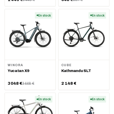
En stock
En stock
WINORA
CUBE
Yucatan X9
Kathmandu SLT
3 048 €
2 148 €
3 448 €
En stock
En stock