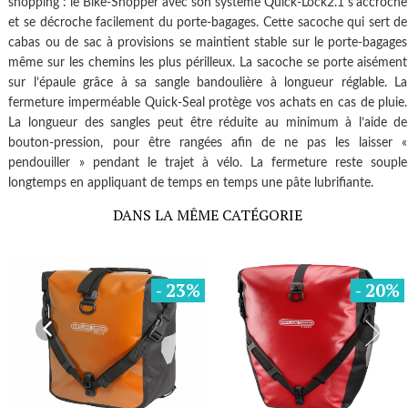
shopping : le Bike-Shopper avec son système Quick-Lock2.1 s’accroche
et se décroche facilement du porte-bagages. Cette sacoche qui sert de
cabas ou de sac à provisions se maintient stable sur le porte-bagages
même sur les chemins les plus périlleux. La sacoche se porte aisément
sur l’épaule grâce à sa sangle bandoulière à longueur réglable. La
fermeture imperméable Quick-Seal protège vos achats en cas de pluie.
La longueur des sangles peut être réduite au minimum à l’aide de
bouton-pression, pour être rangées afin de ne pas les laisser «
pendouiller » pendant le trajet à vélo. La fermeture reste souple
longtemps en appliquant de temps en temps une pâte lubrifiante.
DANS LA MÊME CATÉGORIE
%
- 23
%
- 20
%