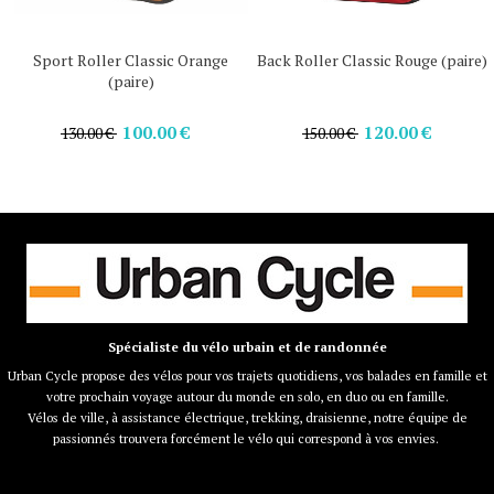
)
Sport Roller Classic Orange
Back Roller Classic Rouge (paire)
(paire)
100.00 €
120.00 €
130.00 €
150.00 €
Spécialiste du vélo urbain et de randonnée
Urban Cycle propose des vélos pour vos trajets quotidiens, vos balades en famille et
votre prochain voyage autour du monde en solo, en duo ou en famille.
Vélos de ville, à assistance électrique, trekking, draisienne, notre équipe de
passionnés trouvera forcément le vélo qui correspond à vos envies.