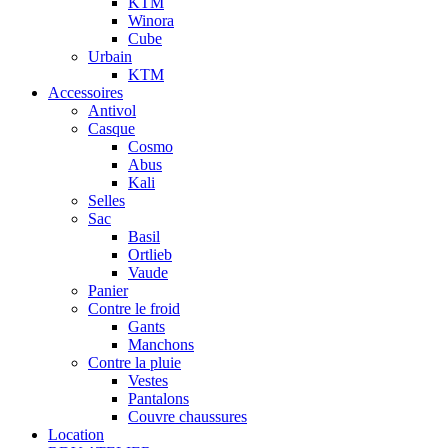
KTM
Winora
Cube
Urbain
KTM
Accessoires
Antivol
Casque
Cosmo
Abus
Kali
Selles
Sac
Basil
Ortlieb
Vaude
Panier
Contre le froid
Gants
Manchons
Contre la pluie
Vestes
Pantalons
Couvre chaussures
Location