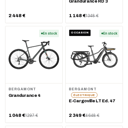
Grandurance RD 3
2 448 €
1 148 €
1 348 €
En stock
OCCASION
En stock
BERGAMONT
BERGAMONT
Grandurance 4
ÉLECTRIQUE
E-Cargoville LT Ed. 47
1 048 €
2 349 €
1 297 €
4 648 €