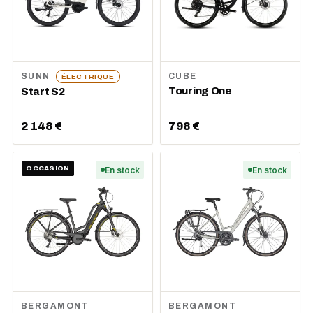
SUNN
CUBE
ÉLECTRIQUE
Touring One
Start S2
2 148 €
798 €
OCCASION
En stock
En stock
BERGAMONT
BERGAMONT