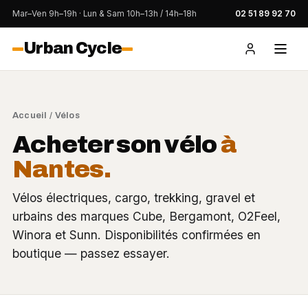
Mar–Ven 9h–19h · Lun & Sam 10h–13h / 14h–18h
02 51 89 92 70
Urban Cycle
Accueil
/
Vélos
Acheter son vélo
à
Nantes.
Vélos électriques, cargo, trekking, gravel et
urbains des marques Cube, Bergamont, O2Feel,
Winora et Sunn. Disponibilités confirmées en
boutique — passez essayer.