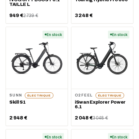
TAILLE L
949 €
3 248 €
2 739 €
En stock
En stock
SUNN
O2FEEL
ÉLECTRIQUE
ÉLECTRIQUE
Skill S1
iSwan Explorer Power
6.1
2 948 €
2 048 €
3 048 €
En stock
En stock