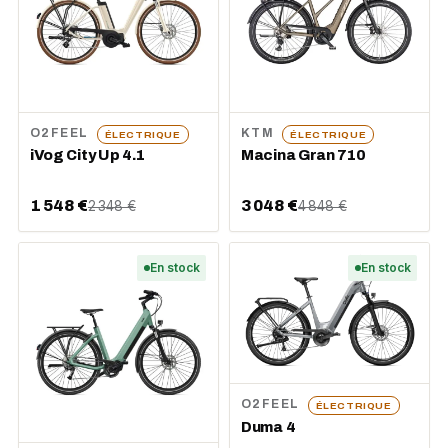
O2FEEL
KTM
ÉLECTRIQUE
ÉLECTRIQUE
iVog City Up 4.1
Macina Gran 710
1 548 €
3 048 €
2 348 €
4 848 €
En stock
En stock
O2FEEL
ÉLECTRIQUE
Duma 4