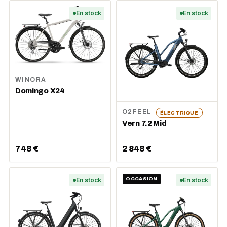
En stock
En stock
WINORA
Domingo X24
O2FEEL
ÉLECTRIQUE
Vern 7.2 Mid
748 €
2 848 €
En stock
OCCASION
En stock