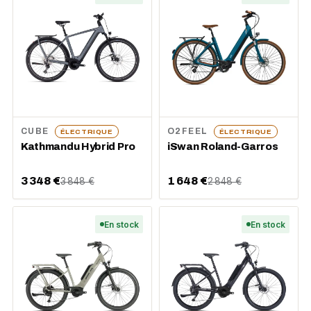
CUBE
O2FEEL
ÉLECTRIQUE
ÉLECTRIQUE
Kathmandu Hybrid Pro
iSwan Roland-Garros
3 348 €
1 648 €
3 848 €
2 848 €
En stock
En stock