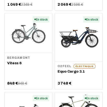
1 049 €
2 049 €
2 349 €
2 598 €
En stock
En stock
BERGAMONT
Vitess 6
O2FEEL
ÉLECTRIQUE
Equo Cargo 3.1
848 €
3 748 €
948 €
En stock
En stock