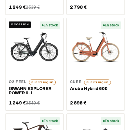
1 249 €
2 798 €
2 539 €
OCCASION
En stock
En stock
O2 FEEL
CUBE
ÉLECTRIQUE
ÉLECTRIQUE
ISWANN EXPLORER
Aruba Hybrid 600
POWER 6.1
1 249 €
2 898 €
3 549 €
En stock
En stock