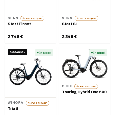
SUNN
SUNN
ÉLECTRIQUE
ÉLECTRIQUE
Start Finest
Start S1
2 748 €
2 348 €
OCCASION
En stock
En stock
CUBE
ÉLECTRIQUE
Touring Hybrid One 600
WINORA
ÉLECTRIQUE
Tria 8