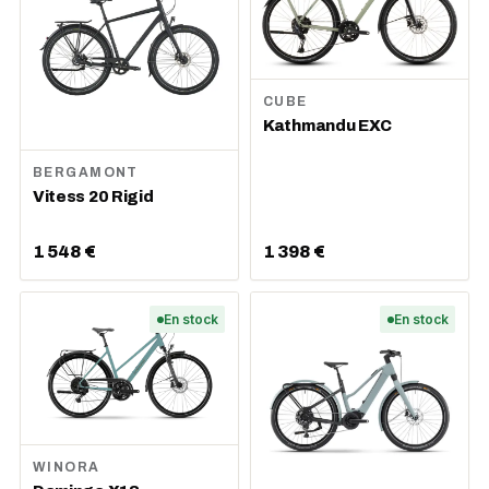
CUBE
Kathmandu EXC
BERGAMONT
Vitess 20 Rigid
1 548 €
1 398 €
En stock
En stock
WINORA