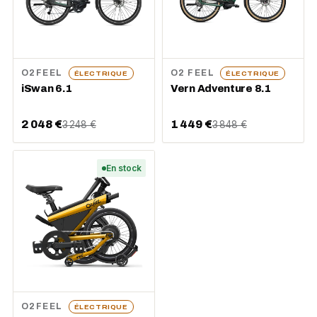
O2FEEL
O2 FEEL
ÉLECTRIQUE
ÉLECTRIQUE
iSwan 6.1
Vern Adventure 8.1
2 048 €
1 449 €
3 248 €
3 848 €
En stock
O2FEEL
ÉLECTRIQUE