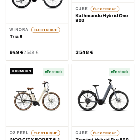
CUBE
ÉLECTRIQUE
Kathmandu Hybrid One
800
WINORA
ÉLECTRIQUE
Tria 8
949 €
3 548 €
2 548 €
OCCASION
En stock
En stock
O2 FEEL
CUBE
ÉLECTRIQUE
ÉLECTRIQUE
IVOG CITY BOOST 6.1
Touring Hybrid Pro 800