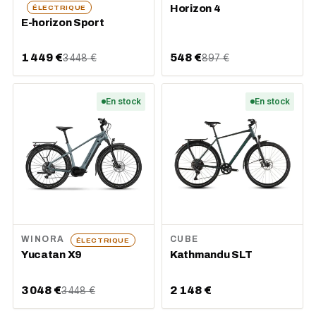
Horizon 4
ÉLECTRIQUE
E-horizon Sport
1 449 €
548 €
3 448 €
897 €
En stock
En stock
WINORA
CUBE
ÉLECTRIQUE
Kathmandu SLT
Yucatan X9
3 048 €
2 148 €
3 448 €