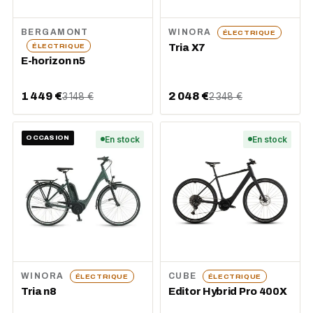
BERGAMONT
WINORA
ÉLECTRIQUE
Tria X7
ÉLECTRIQUE
E-horizon n5
1 449 €
2 048 €
3 148 €
2 348 €
OCCASION
En stock
En stock
WINORA
CUBE
ÉLECTRIQUE
ÉLECTRIQUE
Tria n8
Editor Hybrid Pro 400X