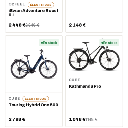
O2FEEL
ÉLECTRIQUE
iSwan Adventure Boost
6.1
2 448 €
2 148 €
2 848 €
En stock
En stock
CUBE
Kathmandu Pro
CUBE
ÉLECTRIQUE
Touring Hybrid One 500
2 798 €
1 048 €
1 148 €