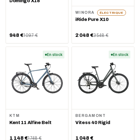
Domingo X18
WINORA
ÉLECTRIQUE
iRide Pure X10
948 €
2 048 €
1 097 €
3 548 €
En stock
En stock
KTM
BERGAMONT
Kent 11 Alfine Belt
Vitess 40 Rigid
1 148 €
1 048 €
1 748 €