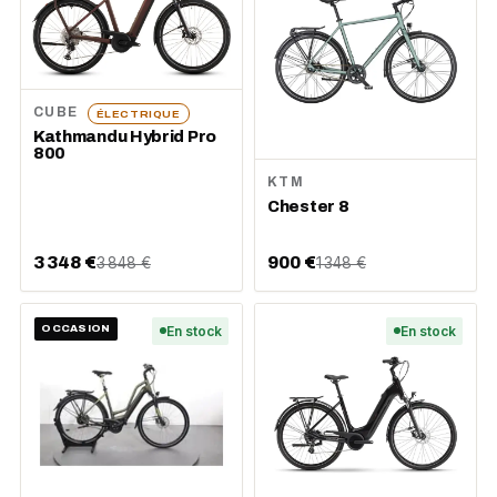
CUBE
ÉLECTRIQUE
Kathmandu Hybrid Pro
800
KTM
Chester 8
3 348 €
900 €
3 848 €
1 348 €
OCCASION
En stock
En stock