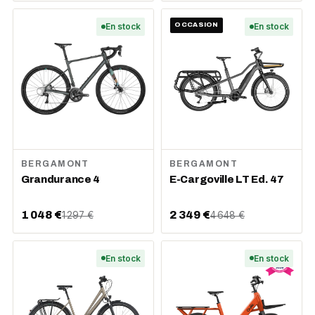
En stock
OCCASION
En stock
BERGAMONT
BERGAMONT
Grandurance 4
E-Cargoville LT Ed. 47
1 048 €
2 349 €
1 297 €
4 648 €
En stock
En stock