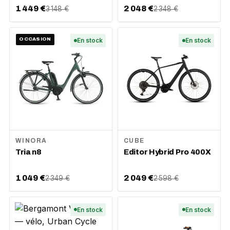
1 449 €
2 048 €
3 148 €
2 348 €
OCCASION
En stock
En stock
WINORA
CUBE
Tria n8
Editor Hybrid Pro 400X
1 049 €
2 049 €
2 349 €
2 598 €
En stock
En stock