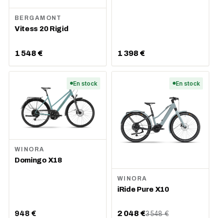
BERGAMONT
Vitess 20 Rigid
1 548 €
1 398 €
En stock
En stock
WINORA
Domingo X18
WINORA
iRide Pure X10
948 €
2 048 €
3 548 €