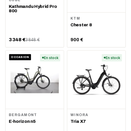
CUBE
Kathmandu Hybrid Pro
800
KTM
Chester 8
3 348 €
900 €
3 848 €
OCCASION
En stock
En stock
BERGAMONT
WINORA
E-horizon n5
Tria X7