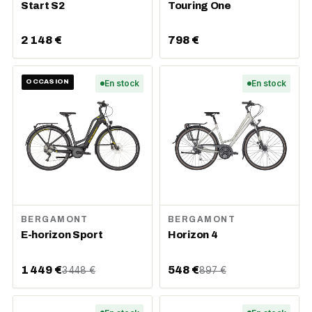
Start S2
Touring One
2 148 €
798 €
OCCASION
En stock
En stock
BERGAMONT
BERGAMONT
E-horizon Sport
Horizon 4
1 449 €
548 €
3 448 €
897 €