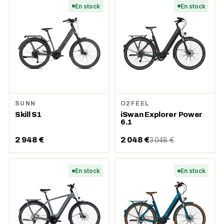
En stock
En stock
SUNN
O2FEEL
Skill S1
iSwan Explorer Power
6.1
2 948 €
2 048 €
3 048 €
En stock
En stock