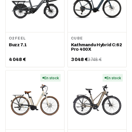
O2FEEL
CUBE
Buzz 7.1
Kathmandu Hybrid C:62
Pro 400X
4 048 €
3 048 €
3 748 €
En stock
En stock