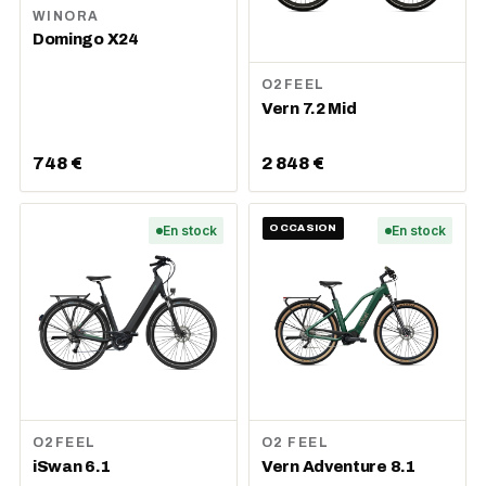
WINORA
Domingo X24
O2FEEL
Vern 7.2 Mid
748 €
2 848 €
En stock
OCCASION
En stock
O2FEEL
O2 FEEL
iSwan 6.1
Vern Adventure 8.1