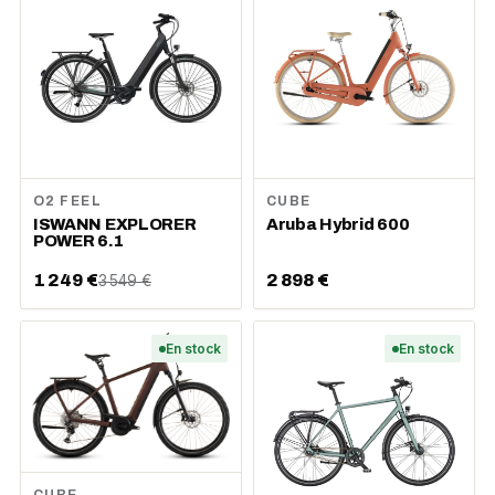
O2 FEEL
CUBE
ISWANN EXPLORER
Aruba Hybrid 600
POWER 6.1
1 249 €
2 898 €
3 549 €
En stock
En stock