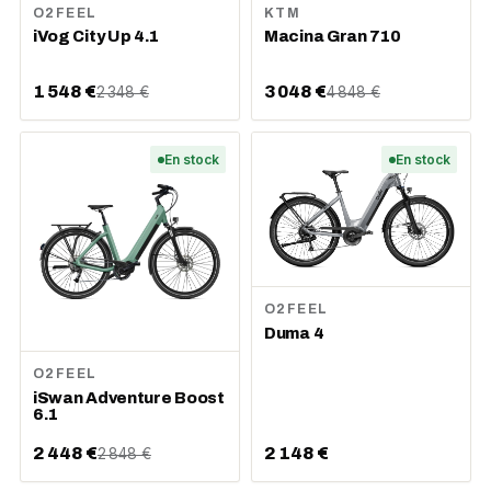
O2FEEL
KTM
iVog City Up 4.1
Macina Gran 710
1 548 €
3 048 €
2 348 €
4 848 €
En stock
En stock
O2FEEL
Duma 4
O2FEEL
iSwan Adventure Boost
6.1
2 448 €
2 148 €
2 848 €