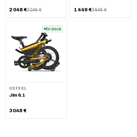
2 048 €
1 449 €
3 248 €
3 848 €
En stock
O2FEEL
Jim 6.1
3 048 €