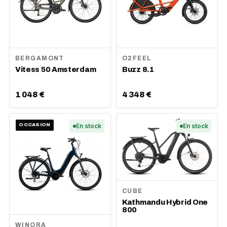
BERGAMONT
O2FEEL
Vitess 50 Amsterdam
Buzz 8.1
1 048 €
4 348 €
OCCASION
En stock
En stock
CUBE
Kathmandu Hybrid One
800
WINORA