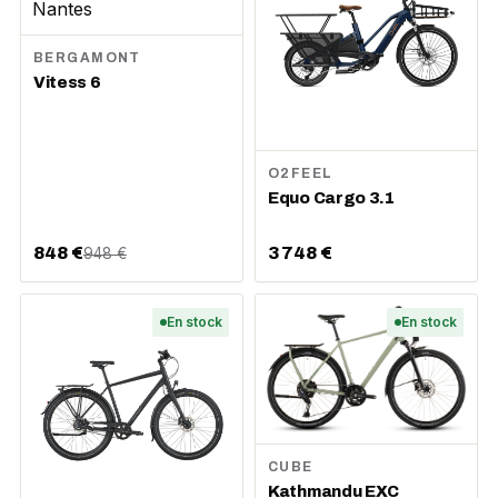
BERGAMONT
Vitess 6
O2FEEL
Equo Cargo 3.1
848 €
3 748 €
948 €
En stock
En stock
CUBE
Kathmandu EXC