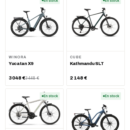
En stock
En stock
WINORA
CUBE
Yucatan X9
Kathmandu SLT
3 048 €
2 148 €
3 448 €
En stock
En stock