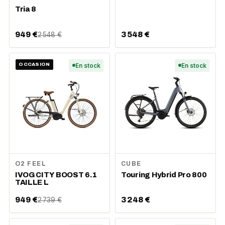
Tria 8
949 €
3 548 €
2 548 €
OCCASION
En stock
En stock
O2 FEEL
CUBE
IVOG CITY BOOST 6.1
Touring Hybrid Pro 800
TAILLE L
949 €
3 248 €
2 739 €