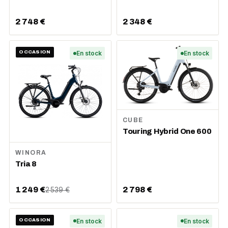
2 748 €
2 348 €
OCCASION
En stock
En stock
CUBE
Touring Hybrid One 600
WINORA
Tria 8
1 249 €
2 798 €
2 539 €
OCCASION
En stock
En stock