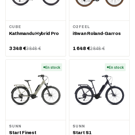
CUBE
O2FEEL
Kathmandu Hybrid Pro
iSwan Roland-Garros
3 348 €
1 648 €
3 848 €
2 848 €
En stock
En stock
SUNN
SUNN
Start Finest
Start S1