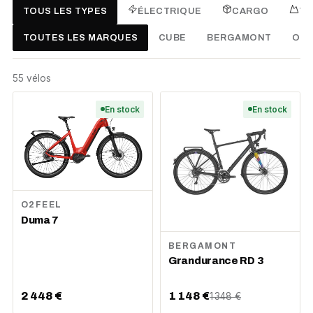
TOUS LES TYPES
ÉLECTRIQUE
CARGO
TR
TOUTES LES MARQUES
CUBE
BERGAMONT
O2F
55
vélo
s
En stock
En stock
O2FEEL
Duma 7
BERGAMONT
Grandurance RD 3
2 448 €
1 148 €
1 348 €