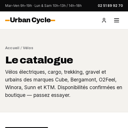
Mar–Ven 9h–19h · Lun & Sam 10h–13h / 14h–18h
02 51 89 92 70
Urban Cycle
Accueil
/ Vélos
Le catalogue
Vélos électriques, cargo, trekking, gravel et
urbains des marques Cube, Bergamont, O2Feel,
Winora, Sunn et KTM. Disponibilités confirmées en
boutique — passez essayer.