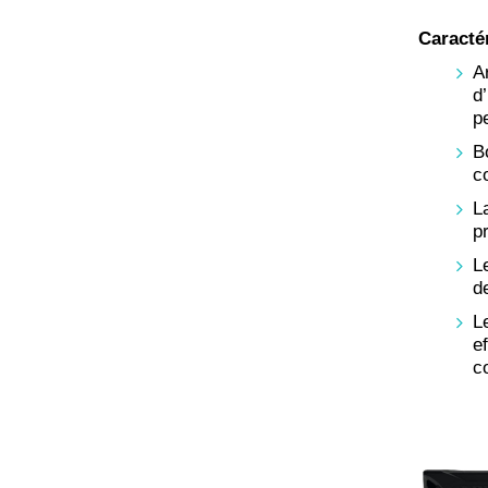
Caracté
A
d
p
B
c
L
p
L
d
L
e
c