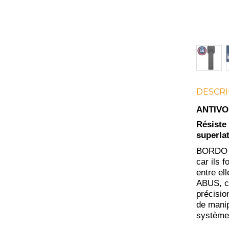
DESCRI
ANTIVO
Résiste
superlat
BORDO GR
car ils 
entre el
ABUS, ce
précisio
de manip
système 