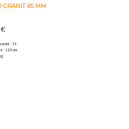
 GRANIT 85 MM
 €
curité : 15
e : 110 cm
kg