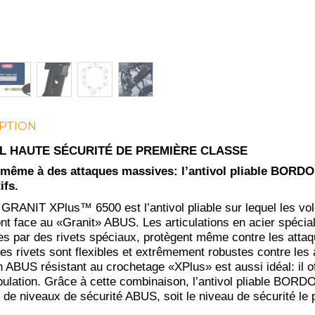
PTION
L HAUTE SÉCURITÉ DE PREMIÈRE CLASSE
 même à des attaques massives: l’antivol pliable BORDO
ifs.
ANIT XPlus™ 6500 est l’antivol pliable sur lequel les vole
font face au «Granit» ABUS. Les articulations en acier spéc
les par des rivets spéciaux, protègent même contre les atta
s rivets sont flexibles et extrêmement robustes contre les a
n ABUS résistant au crochetage «XPlus» est aussi idéal: il of
ulation. Grâce à cette combinaison, l’antivol pliable BOR
de niveaux de sécurité ABUS, soit le niveau de sécurité le 