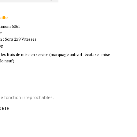
ille
minium 6061
ue
 : Sora 2x9 Vitesses
kg
 les frais de mise en service (marquage antivol - écotaxe - mise
élo neuf)
ne fonction irréprochables.
ORIE