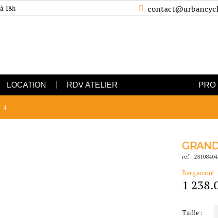
 à 18h
contact@urbancycl
LOCATION
RDV ATELIER
PRO
 4
GRAND
ref : 28108404
Bergamont
1 238.
Taille :