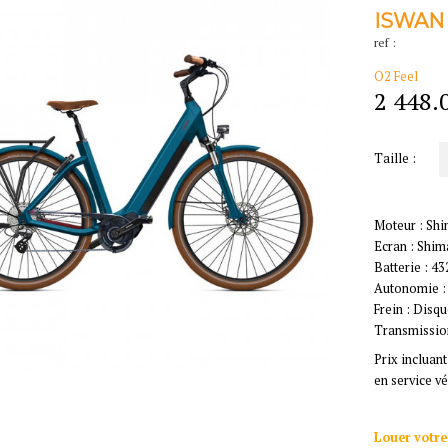
ISWAN 
ref :
O2 Feel
2 448.
Taille :
Moteur : Sh
Ecran : Shi
Batterie : 
Autonomie 
Frein : Disq
Transmission
Prix incluant
en service v
Louer votre 