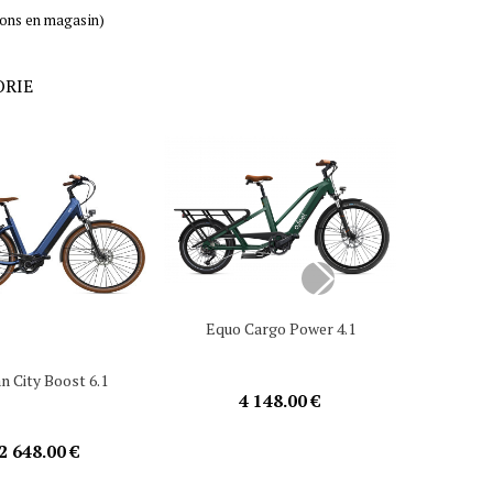
ions en magasin)
ORIE
Equo Cargo Power 4.1
n City Boost 6.1
iVog
4 148.00 €
2 648.00 €
2