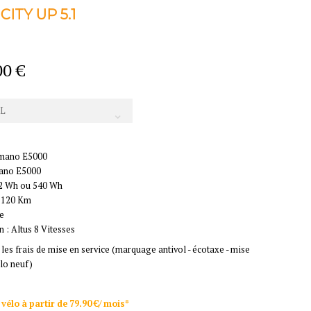
CITY UP 5.1
00 €
L
imano E5000
mano E5000
432 Wh ou 540 Wh
: 120 Km
ue
 : Altus 8 Vitesses
 les frais de mise en service (marquage antivol - écotaxe - mise
élo neuf)
vélo à partir de 79.90 €/ mois*