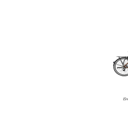
iSwan City Up 5.1
iS
2 448.00 €