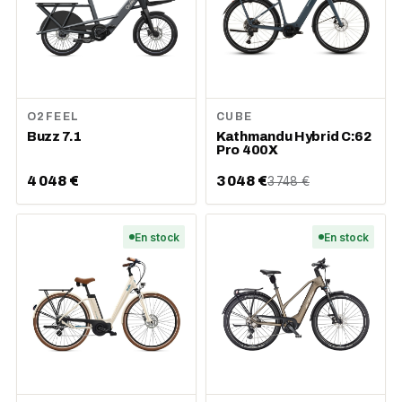
O2FEEL
CUBE
Buzz 7.1
Kathmandu Hybrid C:62
Pro 400X
4 048 €
3 048 €
3 748 €
En stock
En stock