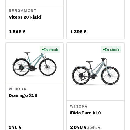
BERGAMONT
Vitess 20 Rigid
1 548 €
1 398 €
En stock
En stock
WINORA
Domingo X18
WINORA
iRide Pure X10
948 €
2 048 €
3 548 €