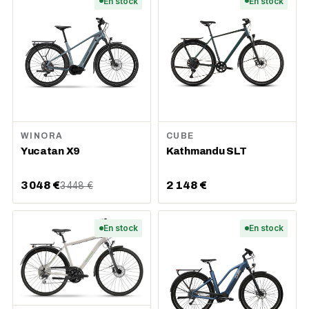
En stock
En stock
WINORA
CUBE
Yucatan X9
Kathmandu SLT
3 048 €
2 148 €
3 448 €
En stock
En stock