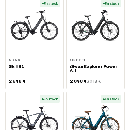
En stock
En stock
SUNN
O2FEEL
Skill S1
iSwan Explorer Power
6.1
2 948 €
2 048 €
3 048 €
En stock
En stock