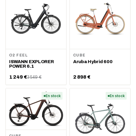
O2 FEEL
CUBE
ISWANN EXPLORER
Aruba Hybrid 600
POWER 6.1
1 249 €
2 898 €
3 549 €
En stock
En stock