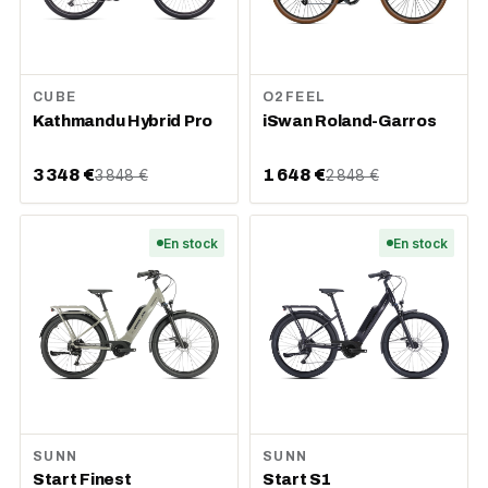
CUBE
O2FEEL
Kathmandu Hybrid Pro
iSwan Roland-Garros
3 348 €
1 648 €
3 848 €
2 848 €
En stock
En stock
SUNN
SUNN
Start Finest
Start S1