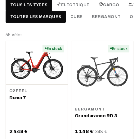
TOUS LES TYPES
ÉLECTRIQUE
CARGO
TR
TOUTES LES MARQUES
CUBE
BERGAMONT
O2F
55
vélo
s
En stock
En stock
O2FEEL
Duma 7
BERGAMONT
Grandurance RD 3
2 448 €
1 148 €
1 348 €