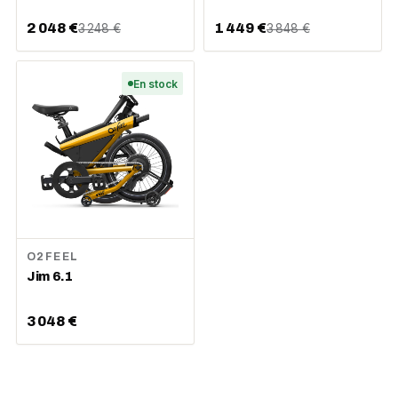
2 048 €
1 449 €
3 248 €
3 848 €
En stock
O2FEEL
Jim 6.1
3 048 €