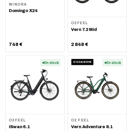
WINORA
Domingo X24
O2FEEL
Vern 7.2 Mid
748 €
2 848 €
En stock
OCCASION
En stock
O2FEEL
O2 FEEL
iSwan 6.1
Vern Adventure 8.1