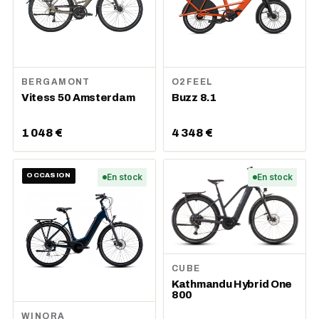
BERGAMONT
O2FEEL
Vitess 50 Amsterdam
Buzz 8.1
1 048 €
4 348 €
OCCASION
En stock
En stock
CUBE
Kathmandu Hybrid One
800
WINORA