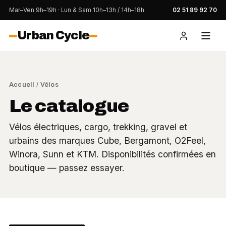
Mar–Ven 9h–19h · Lun & Sam 10h–13h / 14h–18h
02 51 89 92 70
Urban Cycle
Accueil
/ Vélos
Le catalogue
Vélos électriques, cargo, trekking, gravel et
urbains des marques Cube, Bergamont, O2Feel,
Winora, Sunn et KTM. Disponibilités confirmées en
boutique — passez essayer.