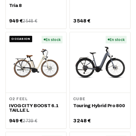
Tria 8
949 €
3 548 €
2 548 €
OCCASION
En stock
En stock
O2 FEEL
CUBE
IVOG CITY BOOST 6.1
Touring Hybrid Pro 800
TAILLE L
949 €
3 248 €
2 739 €