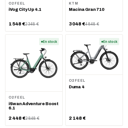
O2FEEL
KTM
iVog City Up 4.1
Macina Gran 710
1 548 €
3 048 €
2 348 €
4 848 €
En stock
En stock
O2FEEL
Duma 4
O2FEEL
iSwan Adventure Boost
6.1
2 448 €
2 148 €
2 848 €