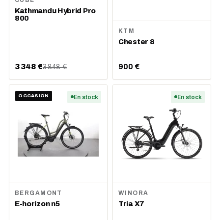
CUBE
Kathmandu Hybrid Pro
800
KTM
Chester 8
3 348 €
900 €
3 848 €
OCCASION
En stock
En stock
BERGAMONT
WINORA
E-horizon n5
Tria X7