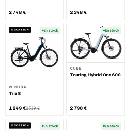
2 748 €
2 348 €
OCCASION
En stock
En stock
CUBE
Touring Hybrid One 600
WINORA
Tria 8
1 249 €
2 798 €
2 539 €
OCCASION
En stock
En stock