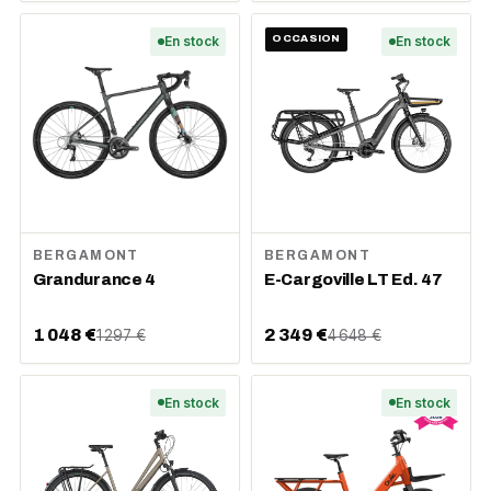
En stock
OCCASION
En stock
BERGAMONT
BERGAMONT
Grandurance 4
E-Cargoville LT Ed. 47
1 048 €
2 349 €
1 297 €
4 648 €
En stock
En stock