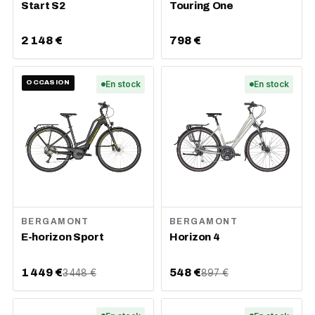
Start S2
Touring One
2 148 €
798 €
OCCASION
En stock
En stock
BERGAMONT
BERGAMONT
E-horizon Sport
Horizon 4
1 449 €
548 €
3 448 €
897 €