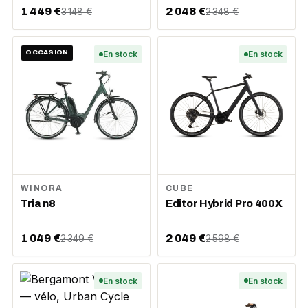
1 449 €
2 048 €
3 148 €
2 348 €
OCCASION
En stock
En stock
WINORA
CUBE
Tria n8
Editor Hybrid Pro 400X
1 049 €
2 049 €
2 349 €
2 598 €
En stock
En stock