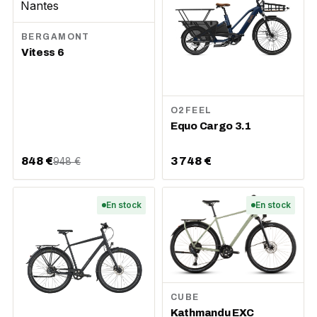
BERGAMONT
Vitess 6
O2FEEL
Equo Cargo 3.1
848 €
3 748 €
948 €
En stock
En stock
CUBE
Kathmandu EXC