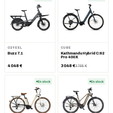
O2FEEL
CUBE
Buzz 7.1
Kathmandu Hybrid C:62
Pro 400X
4 048 €
3 048 €
3 748 €
En stock
En stock