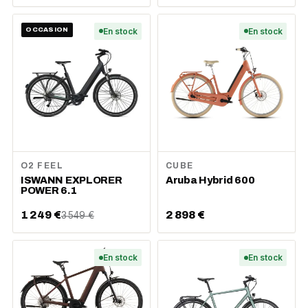
OCCASION
En stock
En stock
O2 FEEL
CUBE
ISWANN EXPLORER
Aruba Hybrid 600
POWER 6.1
1 249 €
2 898 €
3 549 €
En stock
En stock