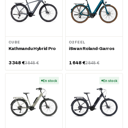
CUBE
O2FEEL
Kathmandu Hybrid Pro
iSwan Roland-Garros
3 348 €
1 648 €
3 848 €
2 848 €
En stock
En stock