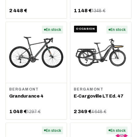
2 448 €
1 148 €
1 348 €
En stock
OCCASION
En stock
BERGAMONT
BERGAMONT
Grandurance 4
E-Cargoville LT Ed. 47
1 048 €
2 349 €
1 297 €
4 648 €
En stock
En stock