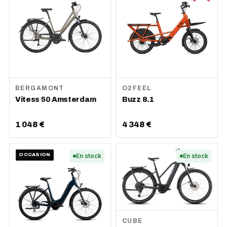
BERGAMONT
O2FEEL
Vitess 50 Amsterdam
Buzz 8.1
1 048 €
4 348 €
OCCASION
En stock
En stock
CUBE