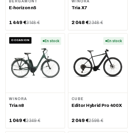
BERGAMONT
WINORA
E-horizon n5
Tria X7
1 449 €
2 048 €
3 148 €
2 348 €
OCCASION
En stock
En stock
WINORA
CUBE
Tria n8
Editor Hybrid Pro 400X
1 049 €
2 049 €
2 349 €
2 598 €