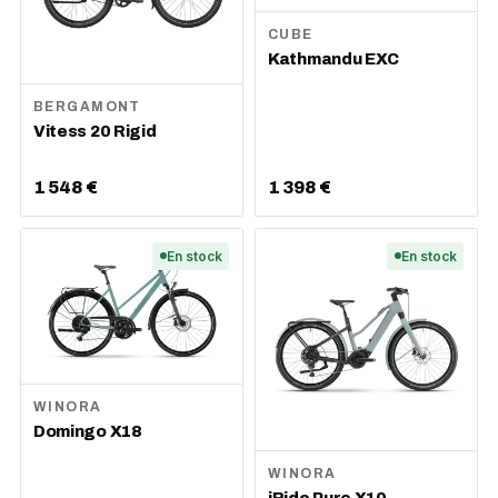
CUBE
Kathmandu EXC
BERGAMONT
Vitess 20 Rigid
1 548 €
1 398 €
En stock
En stock
WINORA
Domingo X18
WINORA
iRide Pure X10