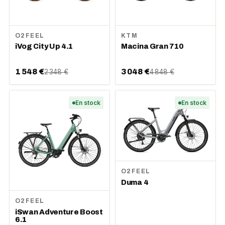
O2FEEL
KTM
iVog City Up 4.1
Macina Gran 710
1 548 €
3 048 €
2 348 €
4 848 €
En stock
En stock
O2FEEL
Duma 4
O2FEEL
iSwan Adventure Boost
6.1