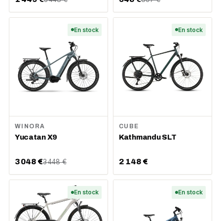
En stock
En stock
WINORA
CUBE
Yucatan X9
Kathmandu SLT
3 048 €
2 148 €
3 448 €
En stock
En stock