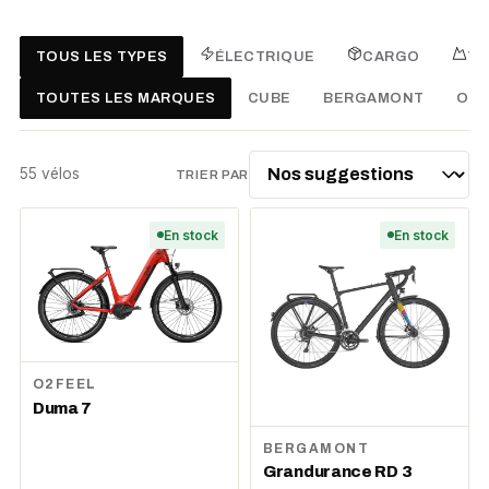
TOUS LES TYPES
ÉLECTRIQUE
CARGO
TR
TOUTES LES MARQUES
CUBE
BERGAMONT
O2F
55
vélo
s
TRIER PAR
En stock
En stock
O2FEEL
Duma 7
BERGAMONT
Grandurance RD 3