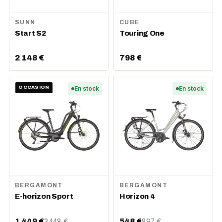
SUNN
CUBE
Start S2
Touring One
2 148 €
798 €
OCCASION
En stock
En stock
BERGAMONT
BERGAMONT
E-horizon Sport
Horizon 4
1 449 €
548 €
3 448 €
897 €