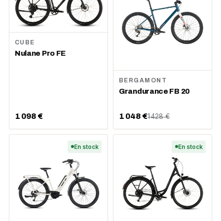
CUBE
Nulane Pro FE
BERGAMONT
Grandurance FB 20
1 098 €
1 048 €
1 428 €
En stock
En stock