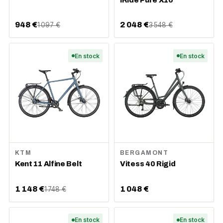
948 €
2 048 €
1 097 €
3 548 €
En stock
En stock
KTM
BERGAMONT
Kent 11 Alfine Belt
Vitess 40 Rigid
1 148 €
1 048 €
1 748 €
En stock
En stock