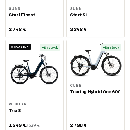
SUNN
SUNN
Start Finest
Start S1
2 748 €
2 348 €
OCCASION
En stock
En stock
CUBE
Touring Hybrid One 600
WINORA
Tria 8
1 249 €
2 798 €
2 539 €