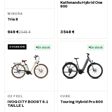
Kathmandu Hybrid One
800
WINORA
Tria 8
949 €
3 548 €
2 548 €
OCCASION
En stock
En stock
O2 FEEL
CUBE
IVOG CITY BOOST 6.1
Touring Hybrid Pro 800
TAILLE L