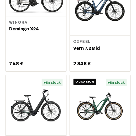
WINORA
Domingo X24
O2FEEL
Vern 7.2 Mid
748 €
2 848 €
En stock
OCCASION
En stock