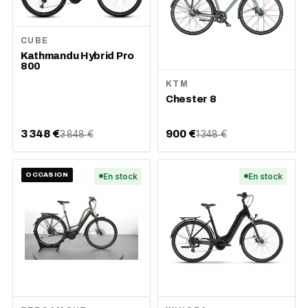
CUBE
Kathmandu Hybrid Pro
800
KTM
Chester 8
3 348 €
900 €
3 848 €
1 348 €
OCCASION
En stock
En stock