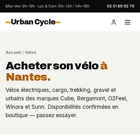
Mar–Ven 9h–19h · Lun & Sam 10h–13h / 14h–18h
02 51 89 92 70
Urban Cycle
Accueil
/
Vélos
Acheter son vélo
à
Nantes.
Vélos électriques, cargo, trekking, gravel et
urbains des marques Cube, Bergamont, O2Feel,
Winora et Sunn. Disponibilités confirmées en
boutique — passez essayer.