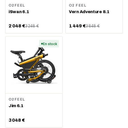
O2FEEL
O2 FEEL
iSwan 6.1
Vern Adventure 8.1
2 048 €
1 449 €
3 248 €
3 848 €
En stock
O2FEEL
Jim 6.1
3 048 €