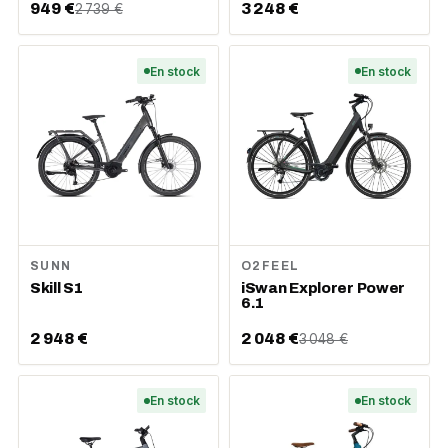
949 €
3 248 €
2 739 €
En stock
En stock
SUNN
O2FEEL
Skill S1
iSwan Explorer Power
6.1
2 948 €
2 048 €
3 048 €
En stock
En stock