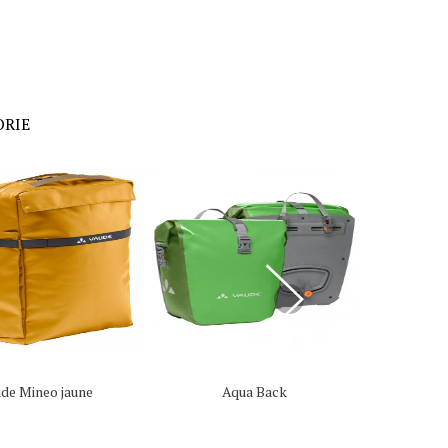
ORIE
de Mineo jaune
Aqua Back
Aqu