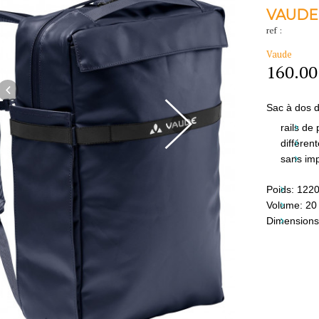
VAUDE
ref :
Vaude
160.00
Sac à dos d
rails de
différen
sans imp
Poids:
1220
Volume:
20 
Dimensions