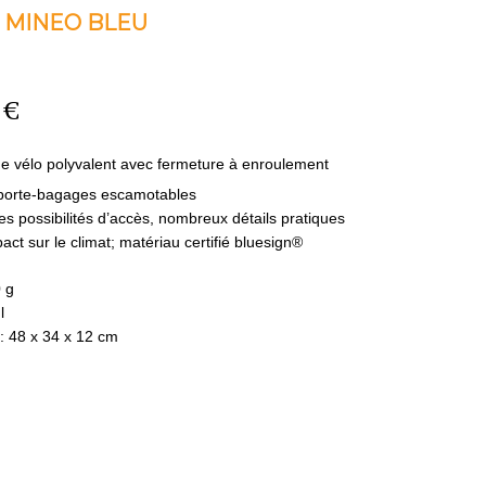
 MINEO BLEU
 €
e vélo polyvalent avec fermeture à enroulement
 porte-bagages escamotables
tes possibilités d’accès, nombreux détails pratiques
act sur le climat; matériau certifié bluesign®
 g
l
:
48 x 34 x 12 cm